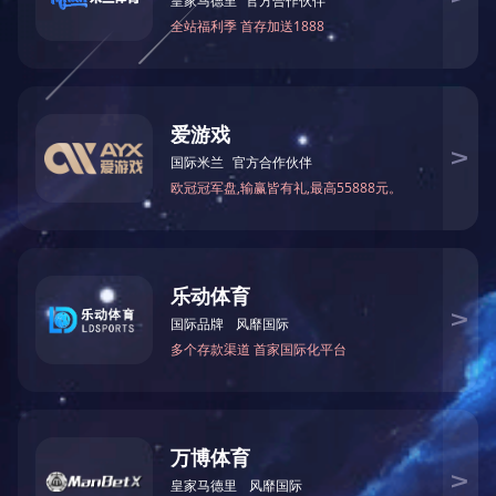
中国体育竞猜网 (5)
中国体育竞猜
20吨一天冷榨生产线
300吨一天大