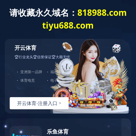
中国体育竞猜网
欢迎进入中国体育竞猜网 官方网站！
0577-65101333
中国体育竞猜网
产品展示
中国体育竞猜网