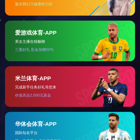
中国体育竞猜网 (1)
中国体育竞猜
精炼工程