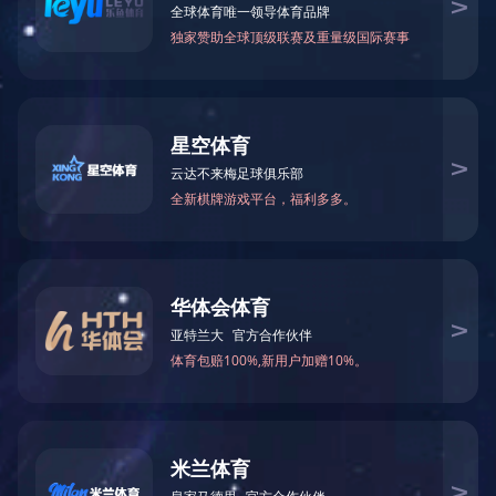
中国业务部
WENZHOU SINO MACHINERY CO.,LTD.
榨油机系列
Foreign Trade
单机系列
温控型榨
炒锅系列